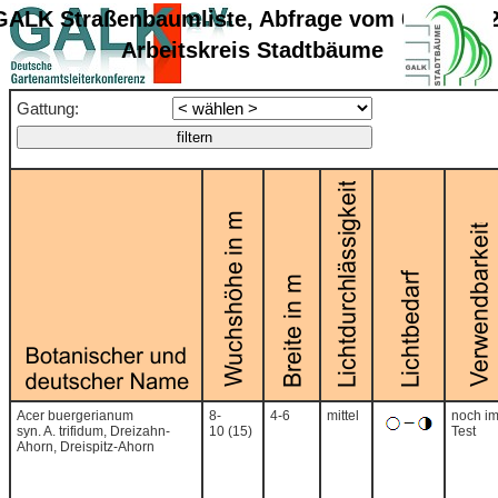
GALK Straßenbaumliste, Abfrage vom 06.08.20
Arbeitskreis Stadtbäume
Gattung:
Acer buergerianum
8-
4-6
mittel
noch i
syn. A. trifidum, Dreizahn-
10 (15)
Test
Ahorn, Dreispitz-Ahorn