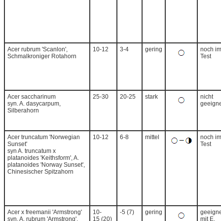
Acer rubrum 'Scanlon',
10-12
3-4
gering
noch i
Schmalkroniger Rotahorn
Test
Acer saccharinum
25-30
20-25
stark
nicht
syn. A. dasycarpum,
geeigne
Silberahorn
Acer truncatum 'Norwegian
10-12
6-8
mittel
noch i
Sunset'
Test
syn A. truncatum x
platanoides 'Keithsform', A.
platanoides 'Norway Sunset',
Chinesischer Spitzahorn
Acer x freemanii 'Armstrong'
10-
-5 (7)
gering
geeigne
syn. A. rubrum 'Armstrong',
15 (20)
mit E.