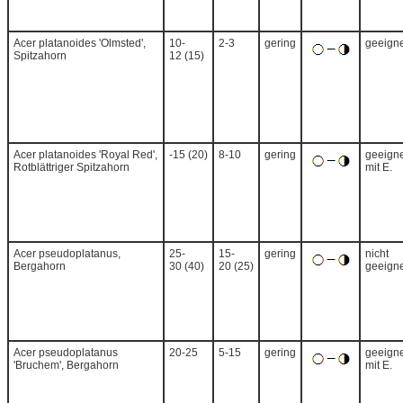
Acer platanoides 'Olmsted',
10-
2-3
gering
geeigne
Spitzahorn
12 (15)
Acer platanoides 'Royal Red',
-15 (20)
8-10
gering
geeigne
Rotblättriger Spitzahorn
mit E.
Acer pseudoplatanus,
25-
15-
gering
nicht
Bergahorn
30 (40)
20 (25)
geeigne
Acer pseudoplatanus
20-25
5-15
gering
geeigne
'Bruchem', Bergahorn
mit E.