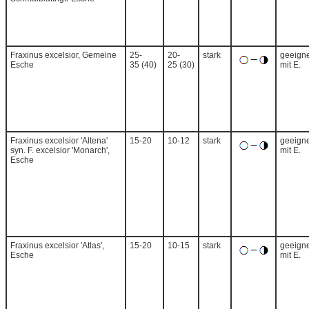
Fraxinus excelsior, Gemeine
25-
20-
stark
geeigne
Esche
35 (40)
25 (30)
mit E.
Fraxinus excelsior 'Altena'
15-20
10-12
stark
geeigne
syn. F. excelsior 'Monarch',
mit E.
Esche
Fraxinus excelsior 'Atlas',
15-20
10-15
stark
geeigne
Esche
mit E.