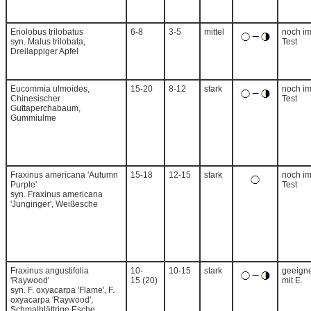
Eriolobus trilobatus
6-8
3-5
mittel
noch i
syn. Malus trilobata,
Test
Dreilappiger Apfel
Eucommia ulmoides,
15-20
8-12
stark
noch i
Chinesischer
Test
Guttaperchabaum,
Gummiulme
Fraxinus americana 'Autumn
15-18
12-15
stark
noch i
Purple'
Test
syn. Fraxinus americana
'Junginger', Weißesche
Fraxinus angustifolia
10-
10-15
stark
geeigne
'Raywood'
15 (20)
mit E.
syn. F. oxyacarpa 'Flame', F.
oxyacarpa 'Raywood',
Schmalblättrige Esche