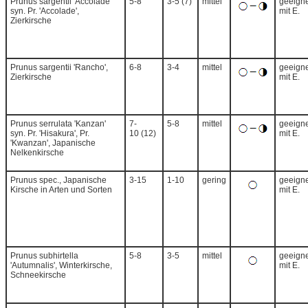
Prunus sargentii 'Accolade'
5-8
3-5 (7)
mittel
geeigne
syn. Pr. 'Accolade',
mit E.
Zierkirsche
Prunus sargentii 'Rancho',
6-8
3-4
mittel
geeigne
Zierkirsche
mit E.
Prunus serrulata 'Kanzan'
7-
5-8
mittel
geeigne
syn. Pr. 'Hisakura', Pr.
10 (12)
mit E.
'Kwanzan', Japanische
Nelkenkirsche
Prunus spec., Japanische
3-15
1-10
gering
geeigne
Kirsche in Arten und Sorten
mit E.
Prunus subhirtella
5-8
3-5
mittel
geeigne
'Autumnalis', Winterkirsche,
mit E.
Schneekirsche