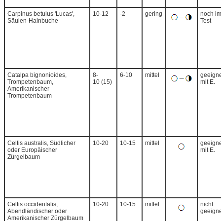
Carpinus betulus 'Lucas',
10-12
-2
gering
noch i
Säulen-Hainbuche
Test
Catalpa bignonioides,
8-
6-10
mittel
geeigne
Trompetenbaum,
10 (15)
mit E.
Amerikanischer
Trompetenbaum
Celtis australis, Südlicher
10-20
10-15
mittel
geeigne
oder Europäischer
mit E.
Zürgelbaum
Celtis occidentalis,
10-20
10-15
mittel
nicht
Abendländischer oder
geeigne
Amerikanischer Zürgelbaum