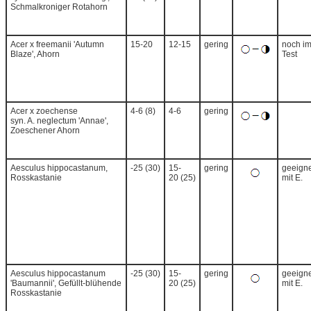
Schmalkroniger Rotahorn
Acer x freemanii 'Autumn
15-20
12-15
gering
noch i
Blaze', Ahorn
Test
Acer x zoechense
4-6 (8)
4-6
gering
syn. A. neglectum 'Annae',
Zoeschener Ahorn
Aesculus hippocastanum,
-25 (30)
15-
gering
geeigne
Rosskastanie
20 (25)
mit E.
Aesculus hippocastanum
-25 (30)
15-
gering
geeigne
'Baumannii', Gefüllt-blühende
20 (25)
mit E.
Rosskastanie