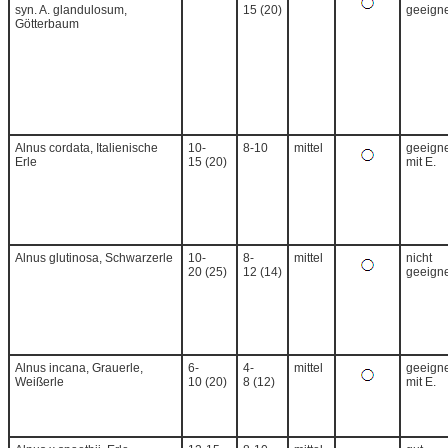
syn. A. glandulosum,
15 (20)
geeigne
Götterbaum
Alnus cordata, Italienische
10-
8-10
mittel
geeigne
Erle
15 (20)
mit E.
Alnus glutinosa, Schwarzerle
10-
8-
mittel
nicht
20 (25)
12 (14)
geeigne
Alnus incana, Grauerle,
6-
4-
mittel
geeigne
Weißerle
10 (20)
8 (12)
mit E.