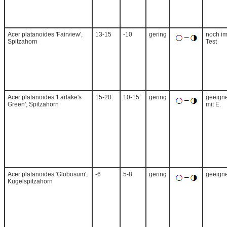
Acer platanoides 'Fairview',
13-15
-10
gering
noch i
Spitzahorn
Test
Acer platanoides 'Farlake's
15-20
10-15
gering
geeigne
Green', Spitzahorn
mit E.
Acer platanoides 'Globosum',
-6
5-8
gering
geeigne
Kugelspitzahorn