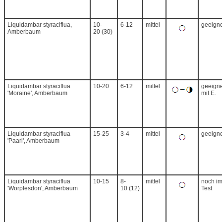
Liquidambar styraciflua,
10-
6-12
mittel
geeigne
Amberbaum
20 (30)
Liquidambar styraciflua
10-20
6-12
mittel
geeigne
'Moraine', Amberbaum
mit E.
Liquidambar styraciflua
15-25
3-4
mittel
geeigne
'Paarl', Amberbaum
Liquidambar styraciflua
10-15
8-
mittel
noch i
'Worplesdon', Amberbaum
10 (12)
Test