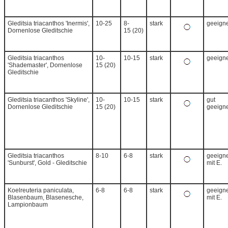
Gleditsia triacanthos 'Inermis',
10-25
8-
stark
geeigne
Dornenlose Gleditschie
15 (20)
Gleditsia triacanthos
10-
10-15
stark
geeigne
'Shademaster', Dornenlose
15 (20)
Gleditschie
Gleditsia triacanthos 'Skyline',
10-
10-15
stark
gut
Dornenlose Gleditschie
15 (20)
geeigne
Gleditsia triacanthos
8-10
6-8
stark
geeigne
'Sunburst', Gold - Gleditschie
mit E.
Koelreuteria paniculata,
6-8
6-8
stark
geeigne
Blasenbaum, Blasenesche,
mit E.
Lampionbaum