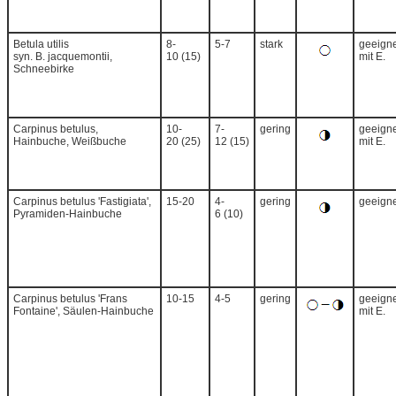
Betula utilis
8-
5-7
stark
geeigne
syn. B. jacquemontii,
10 (15)
mit E.
Schneebirke
Carpinus betulus,
10-
7-
gering
geeigne
Hainbuche, Weißbuche
20 (25)
12 (15)
mit E.
Carpinus betulus 'Fastigiata',
15-20
4-
gering
geeigne
Pyramiden-Hainbuche
6 (10)
Carpinus betulus 'Frans
10-15
4-5
gering
geeigne
Fontaine', Säulen-Hainbuche
mit E.