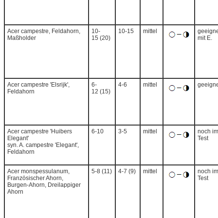
Acer campestre, Feldahorn,
10-
10-15
mittel
geeigne
Maßholder
15 (20)
mit E.
Acer campestre 'Elsrijk',
6-
4-6
mittel
geeigne
Feldahorn
12 (15)
Acer campestre 'Huibers
6-10
3-5
mittel
noch i
Elegant'
Test
syn. A. campestre 'Elegant',
Feldahorn
Acer monspessulanum,
5-8 (11)
4-7 (9)
mittel
noch i
Französischer Ahorn,
Test
Burgen-Ahorn, Dreilappiger
Ahorn