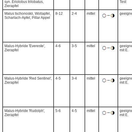
syn. Eriolobus trilobatus,
Test
Zierapfel
Malus tschonoskii, Wollapfel,
8-12
2-4
mittel
geeigne
Scharlach-Apfel, Pillar Appel
Malus-Hybride 'Evereste',
4-6
3-5
mittel
geeigne
Zierapfel
mit E.
Malus-Hybride 'Red Sentinel',
4-5
3-4
mittel
geeigne
Zierapfel
mit E.
Malus-Hybride 'Rudolph',
5-6
4-5
mittel
geeigne
Zierapfel
mit E.