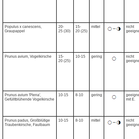
Populus x canescens,
20-
15-
mittel
nicht
Graupappel
25 (30)
20 (25)
geeigne
Prunus avium, Vogelkirsche
15-
10-15
gering
nicht
20 (25)
geeigne
Prunus avium 'Plena',
10-15
8-10
gering
geeigne
Gefülltblühende Vogelkirsche
mit E.
Prunus padus, Großblütige
10-15
8-10
mittel
nicht
Traubenkirsche, Faulbaum
geeigne