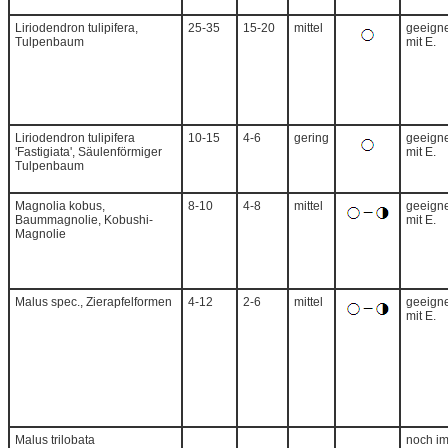
Liriodendron tulipifera,
25-35
15-20
mittel
geeigne
Tulpenbaum
mit E.
Liriodendron tulipifera
10-15
4-6
gering
geeigne
'Fastigiata', Säulenförmiger
mit E.
Tulpenbaum
Magnolia kobus,
8-10
4-8
mittel
geeigne
Baummagnolie, Kobushi-
mit E.
Magnolie
Malus spec., Zierapfelformen
4-12
2-6
mittel
geeigne
mit E.
Malus trilobata
noch i