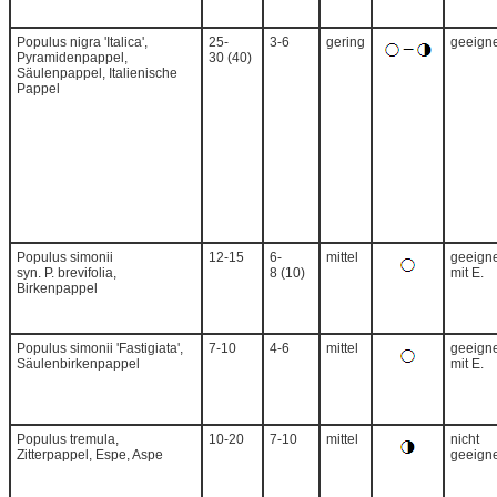
Populus nigra 'Italica',
25-
3-6
gering
geeigne
Pyramidenpappel,
30 (40)
Säulenpappel, Italienische
Pappel
Populus simonii
12-15
6-
mittel
geeigne
syn. P. brevifolia,
8 (10)
mit E.
Birkenpappel
Populus simonii 'Fastigiata',
7-10
4-6
mittel
geeigne
Säulenbirkenpappel
mit E.
Populus tremula,
10-20
7-10
mittel
nicht
Zitterpappel, Espe, Aspe
geeigne