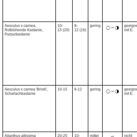
Aesculus x carnea,
10-
8-
gering
geeigne
Rotblühende Kastanie,
15 (20)
12 (16)
mit E.
Purpurkastanie
Aesculus x carnea 'Briotii',
10-15
8-12
gering
geeigne
Scharlachkastanie
mit E.
Ailanthus altissima
20-25
10-
mittel
nicht