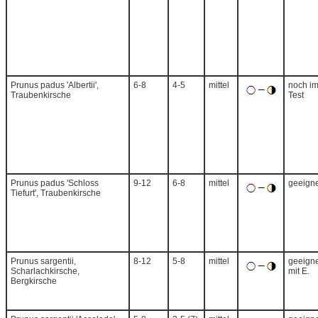
Prunus padus 'Albertii',
6-8
4-5
mittel
noch i
Traubenkirsche
Test
Prunus padus 'Schloss
9-12
6-8
mittel
geeigne
Tiefurt', Traubenkirsche
Prunus sargentii,
8-12
5-8
mittel
geeigne
Scharlachkirsche,
mit E.
Bergkirsche