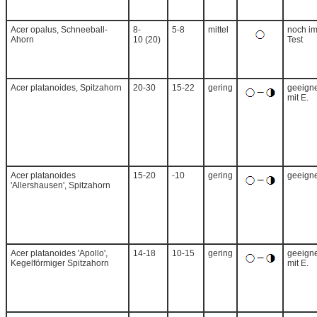
Acer opalus, Schneeball-
8-
5-8
mittel
noch i
Ahorn
10 (20)
Test
Acer platanoides, Spitzahorn
20-30
15-22
gering
geeigne
mit E.
Acer platanoides
15-20
-10
gering
geeigne
'Allershausen', Spitzahorn
Acer platanoides 'Apollo',
14-18
10-15
gering
geeigne
Kegelförmiger Spitzahorn
mit E.