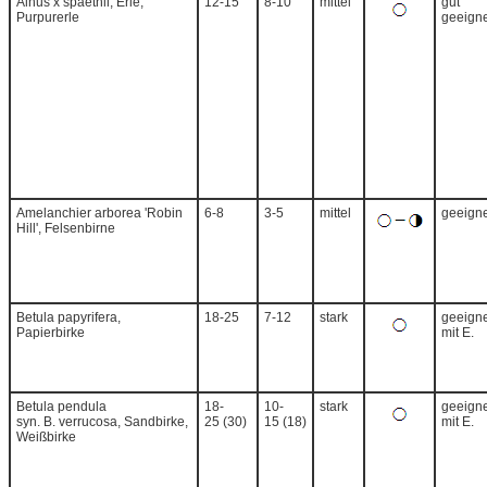
Alnus x spaethii, Erle,
12-15
8-10
mittel
gut
Purpurerle
geeigne
Amelanchier arborea 'Robin
6-8
3-5
mittel
geeigne
Hill', Felsenbirne
Betula papyrifera,
18-25
7-12
stark
geeigne
Papierbirke
mit E.
Betula pendula
18-
10-
stark
geeigne
syn. B. verrucosa, Sandbirke,
25 (30)
15 (18)
mit E.
Weißbirke