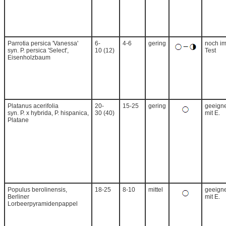
Parrotia persica 'Vanessa'
6-
4-6
gering
noch i
syn. P. persica 'Select',
10 (12)
Test
Eisenholzbaum
Platanus acerifolia
20-
15-25
gering
geeigne
syn. P. x hybrida, P. hispanica,
30 (40)
mit E.
Platane
Populus berolinensis,
18-25
8-10
mittel
geeigne
Berliner
mit E.
Lorbeerpyramidenpappel