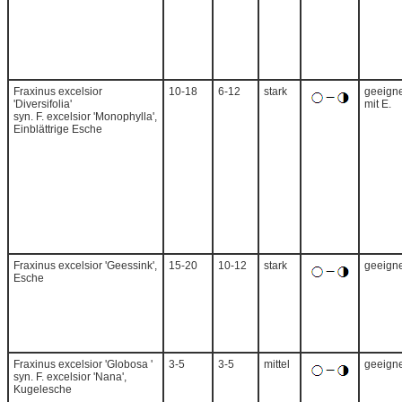
Fraxinus excelsior
10-18
6-12
stark
geeigne
'Diversifolia'
mit E.
syn. F. excelsior 'Monophylla',
Einblättrige Esche
Fraxinus excelsior 'Geessink',
15-20
10-12
stark
geeigne
Esche
Fraxinus excelsior 'Globosa '
3-5
3-5
mittel
geeigne
syn. F. excelsior 'Nana',
Kugelesche