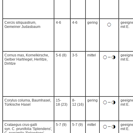
Cercis siliquastrum,
4-6
4-6
gering
geeigne
Gemeiner Judasbaum
mit E.
Cornus mas, Kornelkirsche,
5-6 (8)
3-5
mittel
geeigne
Gelber Hartriegel, Herlitze,
mit E.
Dirlitze
Corylus colurna, Baumhasel,
15-
8-
gering
geeigne
Türkische Hasel
18 (23)
12 (16)
mit E.
Crataegus crus-galli
5-7 (9)
5-7 (9)
mittel
geeigne
syn. C. prunifolia 'Splendens',
mit E.