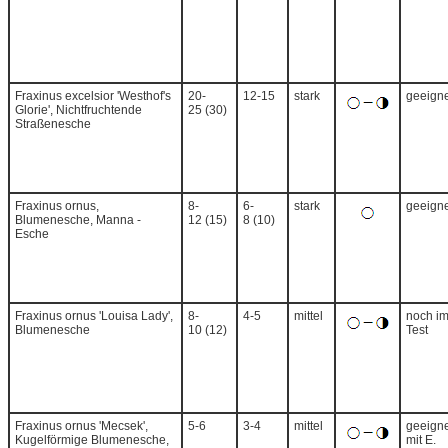
Fraxinus excelsior 'Westhof's
20-
12-15
stark
geeigne
Glorie', Nichtfruchtende
25 (30)
Straßenesche
Fraxinus ornus,
8-
6-
stark
geeigne
Blumenesche, Manna -
12 (15)
8 (10)
Esche
Fraxinus ornus 'Louisa Lady',
8-
4-5
mittel
noch i
Blumenesche
10 (12)
Test
Fraxinus ornus 'Mecsek',
5-6
3-4
mittel
geeigne
Kugelförmige Blumenesche,
mit E.