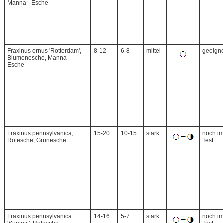
Manna - Esche
Fraxinus ornus 'Rotterdam',
8-12
6-8
mittel
geeigne
Blumenesche, Manna -
Esche
Fraxinus pennsylvanica,
15-20
10-15
stark
noch i
Rotesche, Grünesche
Test
Fraxinus pennsylvanica
14-16
5-7
stark
noch i