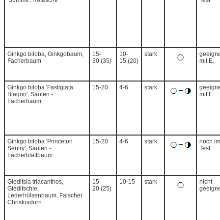
'Summit', Rotesche
Test
Ginkgo biloba, Ginkgobaum,
15-
10-
stark
geeigne
Fächerbaum
30 (35)
15 (20)
mit E.
Ginkgo biloba 'Fastigiata
15-20
4-6
stark
geeigne
Blagon', Säulen -
mit E.
Fächerbaum
Ginkgo biloba 'Princeton
15-20
4-6
stark
noch i
Sentry', Säulen -
Test
Fächerblattbaum
Gleditsia triacanthos,
15-
10-15
stark
nicht
Gleditschie,
20 (25)
geeigne
Lederhülsenbaum, Falscher
Christusdorn