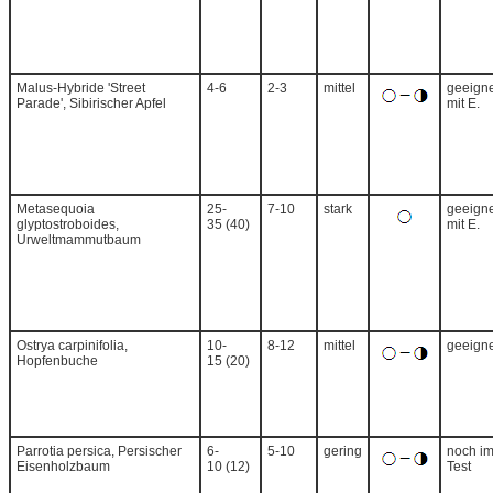
Malus-Hybride 'Street
4-6
2-3
mittel
geeigne
Parade', Sibirischer Apfel
mit E.
Metasequoia
25-
7-10
stark
geeigne
glyptostroboides,
35 (40)
mit E.
Urweltmammutbaum
Ostrya carpinifolia,
10-
8-12
mittel
geeigne
Hopfenbuche
15 (20)
Parrotia persica, Persischer
6-
5-10
gering
noch i
Eisenholzbaum
10 (12)
Test