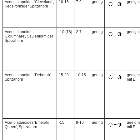
Acer platanoides 'Cleveland',
10-15
7-9
gering
geeigne
Kegelförmiger Spitzahorn
Acer platanoides
-10 (16)
2-7
gering
geeigne
'Columnare', Säulenförmiger
Spitzahorn
Acer platanoides 'Deborah',
15-20
10-15
gering
geeigne
Spitzahorn
mit E.
Acer platanoides 'Emerald
-15
8-10
gering
geeigne
Queen', Spitzahorn
mit E.