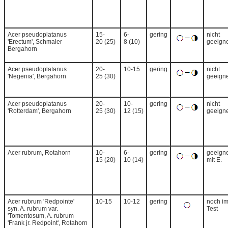
Acer pseudoplatanus
15-
6-
gering
nicht
'Erectum', Schmaler
20 (25)
8 (10)
geeigne
Bergahorn
Acer pseudoplatanus
20-
10-15
gering
nicht
'Negenia', Bergahorn
25 (30)
geeigne
Acer pseudoplatanus
20-
10-
gering
nicht
'Rotterdam', Bergahorn
25 (30)
12 (15)
geeigne
Acer rubrum, Rotahorn
10-
6-
gering
geeigne
15 (20)
10 (14)
mit E.
Acer rubrum 'Redpointe'
10-15
10-12
gering
noch i
syn. A. rubrum var.
Test
'Tomentosum, A. rubrum
'Frank jr. Redpoint', Rotahorn