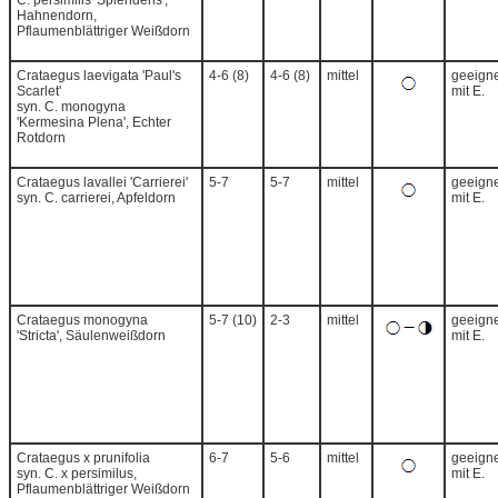
C. persimilis 'Splendens',
Hahnendorn,
Pflaumenblättriger Weißdorn
Crataegus laevigata 'Paul's
4-6 (8)
4-6 (8)
mittel
geeigne
Scarlet'
mit E.
syn. C. monogyna
'Kermesina Plena', Echter
Rotdorn
Crataegus lavallei 'Carrierei'
5-7
5-7
mittel
geeigne
syn. C. carrierei, Apfeldorn
mit E.
Crataegus monogyna
5-7 (10)
2-3
mittel
geeigne
'Stricta', Säulenweißdorn
mit E.
Crataegus x prunifolia
6-7
5-6
mittel
geeigne
syn. C. x persimilus,
mit E.
Pflaumenblättriger Weißdorn